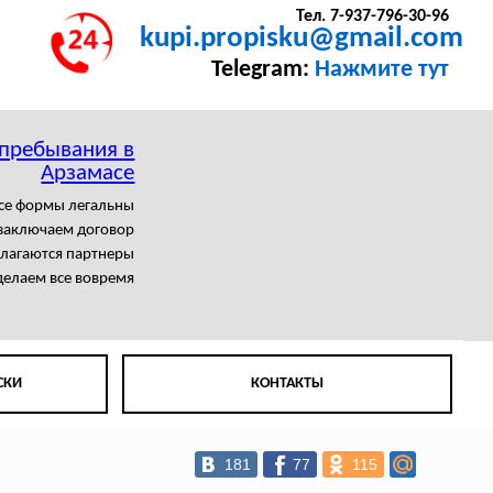
Тел. 7-937-796-30-96
kupi.propisku@gmail.com
Telegram:
Нажмите тут
 пребывания в
Арзамасе
се формы легальны
заключаем договор
олагаются партнеры
елаем все вовремя
СКИ
КОНТАКТЫ
181
77
115